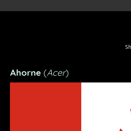
Zum
Hauptinhalt
springen
S
Ahorne
(
Acer
)