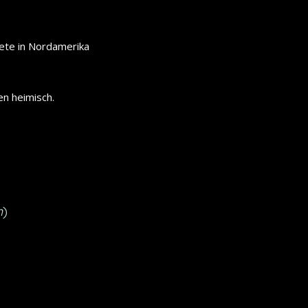
ete in Nordamerika
en heimisch.
m
)