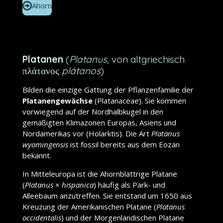
Ahorn
Platanen
(
Platanus
, von altgriechisch
πλάτανος
plátanos
)
Bilden die einzige Gattung der Pflanzenfamilie der
Platanengewächse
(Platanaceae). Sie kommen
vorwiegend auf der Nordhalbkugel in den
gemäßigten Klimazonen Europas, Asiens und
Nordamerikas vor (Holarktis). Die Art
Platanus
wyomingensis
ist fossil bereits aus dem Eozän
bekannt.
In Mitteleuropa ist die Ahornblättrige Platane
(
Platanus
×
hispanica
) häufig als Park- und
Alleebaum anzutreffen. Sie entstand um 1650 aus
Kreuzung der Amerikanischen Platane (
Platanus
occidentalis
) und der Morgenländischen Platane