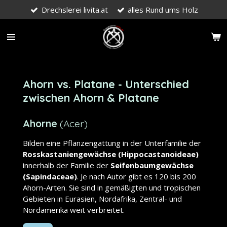
Drechslerei livita.at
alles Rund ums Holz
Zum
Hauptinhalt
springen
Ahorn vs. Platane - Unterschied
zwischen
Ahorn & Platane
Ahorne
(Acer)
Bilden eine Pflanzengattung in der Unterfamilie der
Rosskastaniengewächse (Hippocastanoideae)
innerhalb der Familie der
Seifenbaumgewächse
(Sapindaceae)
. Je nach Autor gibt es 120 bis 200
Ahorn-Arten. Sie sind in gemäßigten und tropischen
Gebieten in Eurasien, Nordafrika, Zentral- und
Nordamerika weit verbreitet.