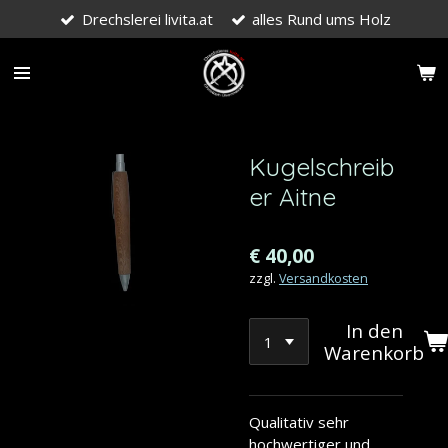
Drechslerei livita.at
alles Rund ums Holz
Zum
Hauptinhalt
springen
Kugelschreib
er Aitne
€ 40,00
zzgl.
Versandkosten
In den
Warenkorb
Qualitativ sehr
hochwertiger und