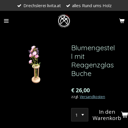
Drechslerei livita.at
alles Rund ums Holz
Zum
Hauptinhalt
springen
Blumengestel
l mit
Reagenzglas
Buche
€ 26,00
zzgl.
Versandkosten
In den
Warenkorb