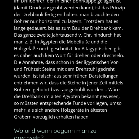
Im Drillbohrer, der in einer Bohrkappe gelagert ist
(damit Druck ausgeübt werden kann), ist das Prinzip
der Drehbank fertig enthalten: man brauchte den
Bohrer nur horizontal zu lagern. Trotzdem hat es
lange gedauert, bis es zum Bau der Drehbank kam.
Das ganze zweite Jahrtausend v. Chr. hindurch hat
man z. B. in Ägypten die Möbelfüße und die
Holzgefäße noch geschnitzt. Im Altägyptischen gibt
es daher auch kein Wort für drehen oder drechseln.
Die Annahme, dass schon in der ägyptischen Vor-
und Frühzeit Steine mit dem Drehstuhl gedreht
wurden, ist falsch; aus sehr frühen Darstellungen
entnehmen wir, dass die Steine in jener Zeit mittels
Bohrern gebohrt bzw. ausgehöhlt wurden... Wäre
die Drehbank im alten Ägypten bekannt gewesen,
so müssten entsprechende Funde vorliegen, umso
mehr, als sich andere Holzgeräte in ältesten
Gräbern vorzüglich erhalten haben.
Wo und wann begann man zu
drechseln?